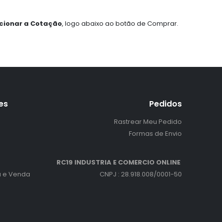
cionar a Cotação
, logo abaixo ao botão de Comprar.
res
Pedidos
Rastrear Meu Pedido
Formas de Envio
RC19 INDUSTRIA E COMERCIO ONLINE
 e Venda
CNPJ : 28.918.008/0001-50