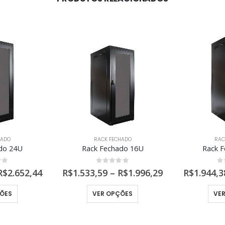
HADO
RACK FECHADO
RAC
do 24U
Rack Fechado 16U
Rack 
of 5
0
out of 5
0
R$
2.652,44
R$
1.533,59
–
R$
1.996,29
R$
1.944,3
Este produto tem várias variantes. As opções podem ser escolhidas na página do produto
Este produto tem várias variantes. As opções podem ser escolhidas na página do produto
ÕES
VER OPÇÕES
VE