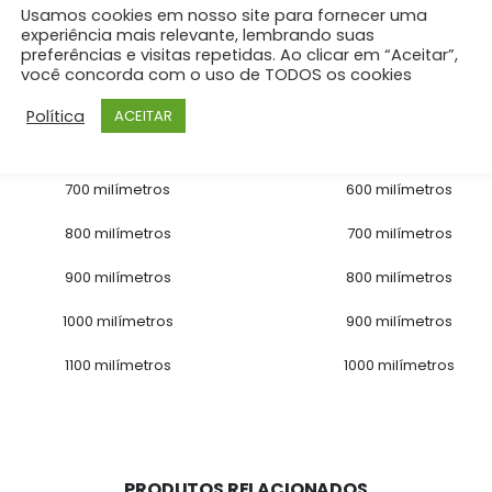
Usamos cookies em nosso site para fornecer uma
experiência mais relevante, lembrando suas
preferências e visitas repetidas. Ao clicar em “Aceitar”,
Profundidade Externa
Profundidade Interna (Área 
você concorda com o uso de TODOS os cookies
500 milímetros
400 milímetros
Política
ACEITAR
600 milímetros
500 milímetros
700 milímetros
600 milímetros
800 milímetros
700 milímetros
900 milímetros
800 milímetros
1000 milímetros
900 milímetros
1100 milímetros
1000 milímetros
PRODUTOS RELACIONADOS