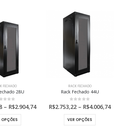
K FECHADO
RACK FECHADO
Fechado 28U
Rack Fechado 44U
R
out of 5
0
out of 5
8
–
R$
2.904,74
R$
2.753,22
–
R$
4.006,74
R$
2.4
Este produto tem várias variantes. As opções podem ser escolhidas na página do produto
Este produto tem várias variantes. As opções podem ser escolhidas na página do produto
R OPÇÕES
VER OPÇÕES