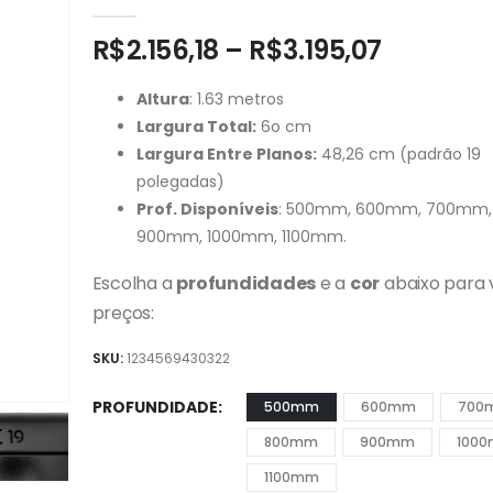
0
out of 5
R$
2.156,18
–
R$
3.195,07
Altura
: 1.63 metros
Largura Total:
6o cm
Largura Entre Planos:
48,26 cm (padrão 19
polegadas)
Prof. Disponíveis
: 500mm, 600mm, 700mm
900mm, 1000mm, 1100mm.
Escolha a
profundidades
e a
cor
abaixo para 
preços:
SKU:
1234569430322
PROFUNDIDADE
500mm
600mm
700
800mm
900mm
100
1100mm