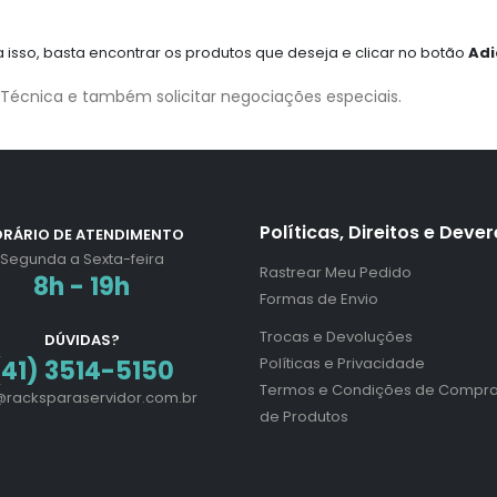
 isso, basta encontrar os produtos que deseja e clicar no botão
Adi
o Técnica e também solicitar negociações especiais.
Políticas, Direitos e Deve
RÁRIO DE ATENDIMENTO
Segunda a Sexta-feira
Rastrear Meu Pedido
8h - 19h
Formas de Envio
Trocas e Devoluções
DÚVIDAS?
Políticas e Privacidade
(41) 3514-5150
Termos e Condições de Compra
@racksparaservidor.com.br
de Produtos