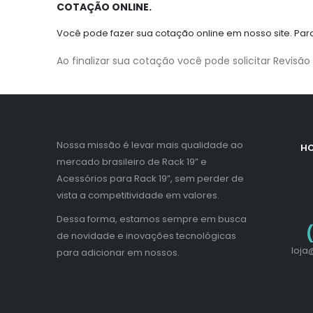
COTAÇÃO ONLINE.
Você pode fazer sua cotação online em nosso site. Para
Ao finalizar sua cotação você pode solicitar Revisã
Nossa missão é levar mais qualidade ao
HO
mercado brasileiro de Rack 19” e
Acessórios para Rack 19”, sem perder de
vista a competitividade em valores.
Dessa forma, estamos sempre em busca
de novidade e inovações tecnológicas
loja
para adicionar em nossos.