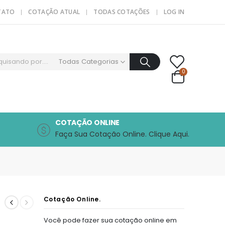
TATO
COTAÇÃO ATUAL
TODAS COTAÇÕES
LOG IN
Todas Categorias
0
COTAÇÃO ONLINE
Faça Sua Cotação Online. Clique Aqui.
Cotação Online.
Você pode fazer sua cotação online em